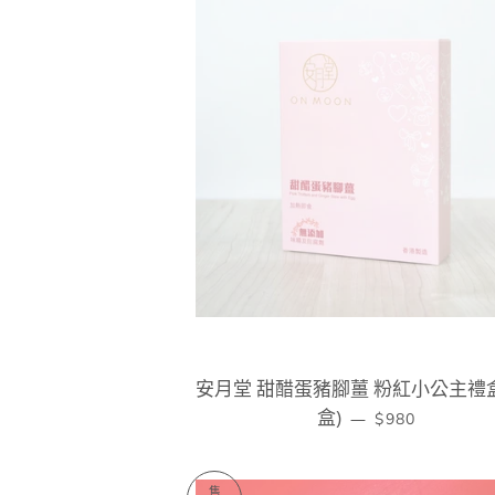
安月堂 甜醋蛋豬腳薑 粉紅小公主禮盒 
盒)
定價
—
$980
售