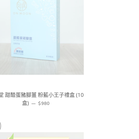
堂 甜醋蛋豬腳薑 粉藍小王子禮盒 (10
盒)
定價
—
$980