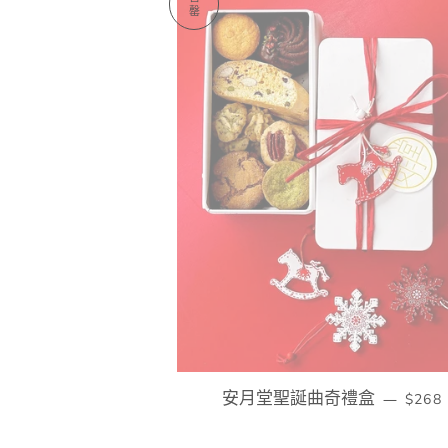
罄
安月堂聖誕曲奇禮盒
定價
—
$268