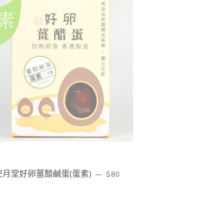
安月堂好卵薑醋鹹蛋(蛋素)
定價
—
$80