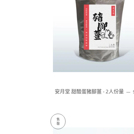
安月堂 甜醋蛋豬腳薑 - 2人份量
—
售
罄