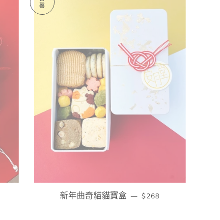
罄
新年曲奇貓貓寶盒
定價
—
$268