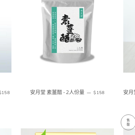
定價
安月堂 素薑醋 - 2人份量
定價
安月
—
$158
$158
售
罄