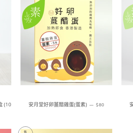
(10
安月堂好卵薑醋雞蛋(蛋素)
定價
—
$80
售