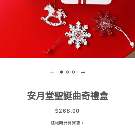
安月堂聖誕曲奇禮盒
定
售
$268.00
價
價
結帳時計算
運費
。