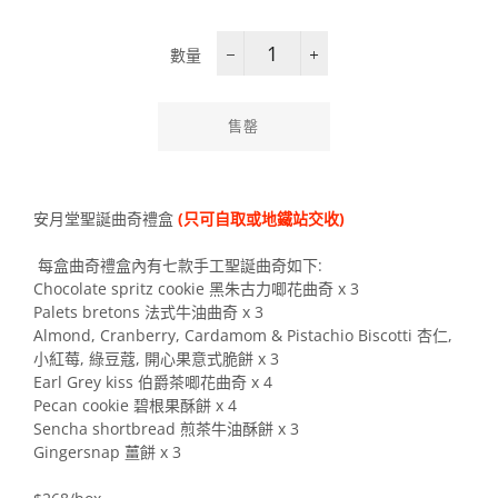
數量
−
+
售罄
安月堂聖誕曲奇禮盒
(只可自取
或
地鐵站交收)
每盒曲奇禮盒內有七款手工聖誕曲奇如下:
Chocolate spritz cookie 黑朱古力唧花曲奇 x 3
Palets bretons 法式牛油曲奇 x 3
Almond, Cranberry, Cardamom & Pistachio Biscotti 杏仁,
小紅莓, 綠豆蔻, 開心果意式脆餅 x 3
Earl Grey kiss 伯爵茶唧花曲奇 x 4
Pecan cookie 碧根果酥餅 x 4
Sencha shortbread 煎茶牛油酥餅 x 3
Gingersnap 薑餅 x 3